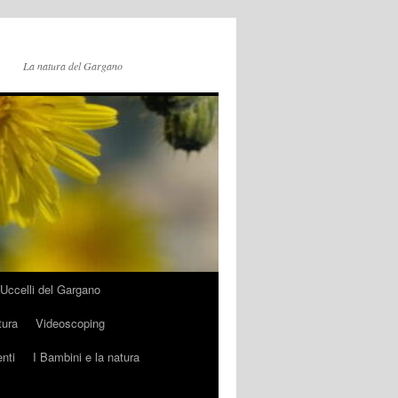
La natura del Gargano
Uccelli del Gargano
tura
Videoscoping
nti
I Bambini e la natura