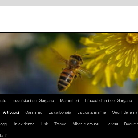
uate
Escursioni sul Gargano
Mammiferi
I rapaci diurni del Gargano
Artropodi
Carsismo
La carbonaia
La costa marina
Suoni della na
aggi
In evidenza
Link
Tracce
Alberi e arbusti
Licheni
Docume
atti