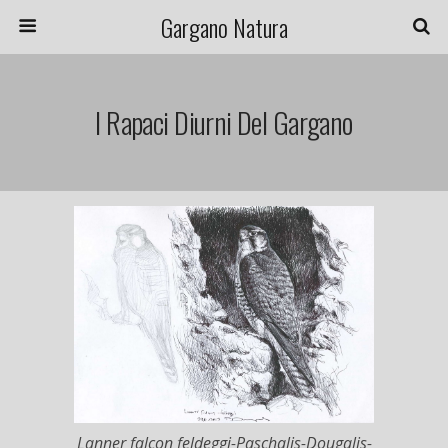
Gargano Natura
I Rapaci Diurni Del Gargano
Lanner falcon feldeggi-Paschalis-Dougalis-