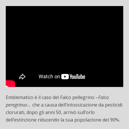
Emblematico è il caso del Falco pellegrino –
Falco
peregrinus
-, che a causa dell’intossicazione da pesticidi
clorurati, dopo gli anni 50, arrivò sull’orlo
dell’estinzione riducendo la sua popolazione del 90%.