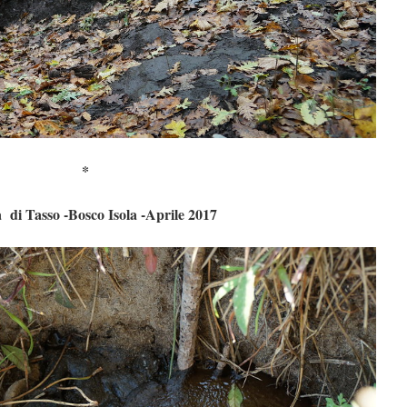
*
 di Tasso -Bosco Isola -Aprile 2017