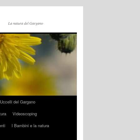
La natura del Gargano
Uccelli del Gargano
tura
Videoscoping
nti
I Bambini e la natura