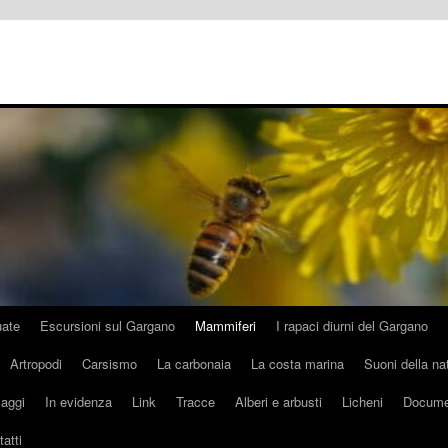
uate
Escursioni sul Gargano
Mammiferi
I rapaci diurni del Gargano
Artropodi
Carsismo
La carbonaia
La costa marina
Suoni della na
aggi
In evidenza
Link
Tracce
Alberi e arbusti
Licheni
Docume
atti