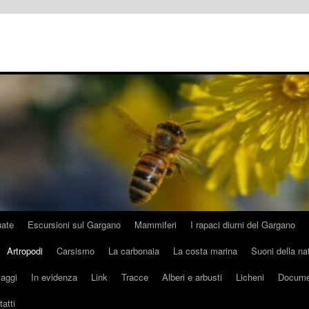
uate
Escursioni sul Gargano
Mammiferi
I rapaci diurni del Gargano
Artropodi
Carsismo
La carbonaia
La costa marina
Suoni della na
aggi
In evidenza
Link
Tracce
Alberi e arbusti
Licheni
Docume
atti