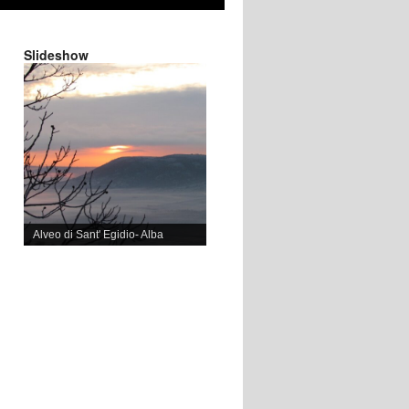
Slideshow
Alveo di Sant' Egidio- Alba