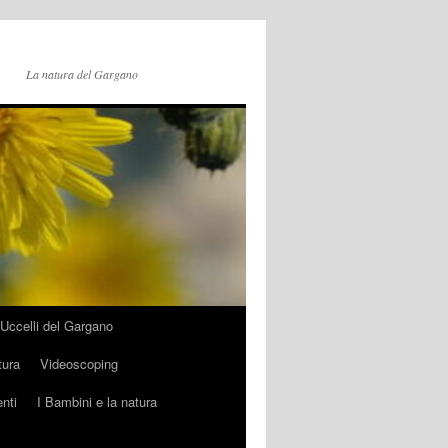
La natura del Gargano
Uccelli del Gargano
tura
Videoscoping
nti
I Bambini e la natura