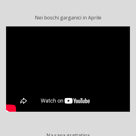
Nei boschi garganici in Aprile
Na sana grattatina