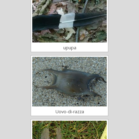
upupa
Uovo-di-razza