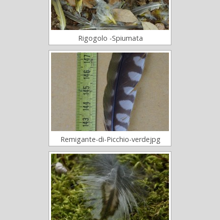
Rigogolo -Spiumata
Remigante-di-Picchio-verdejpg